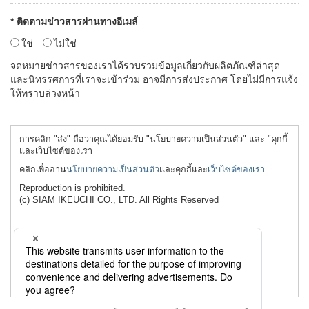
* ติดตามข่าวสารผ่านทางอีเมล์
ใช่
ไม่ใช่
จดหมายข่าวสารของเราได้รวบรวมข้อมูลเกี่ยวกับผลิตภัณฑ์ล่าสุด
และนิทรรศการที่เราจะเข้าร่วม อาจมีการส่งประกาศ โดยไม่มีการแจ้ง
ให้ทราบล่วงหน้า
การคลิก "ส่ง" ถือว่าคุณได้ยอมรับ "นโยบายความเป็นส่วนตัว" และ "คุกกี้
และเว็บไซต์ของเรา
คลิกเพื่ออ่าน
นโยบายความเป็นส่วนตัว
และคุกกี้และ
เว็บไซต์ของเรา
Reproduction is prohibited.
(c) SIAM IKEUCHI CO., LTD. All Rights Reserved