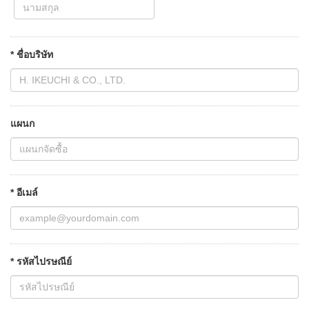
* ชื่อบริษัท
แผนก
* อีเมล์
* รหัสไปรษณีย์